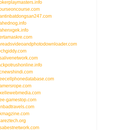
okerplaymasters.info
ourseoncourse.com
antinbatdongsan247.com
ahednog.info
ahenxgek.info
ertamaskre.com
hreadsvideoandphotodownloader.com
echgiddy.com
salivenetwork.com
ackpotrushonline.info
cnewshindi.com
reecellphonedatabase.com
amersrope.com
xellewebmedia.com
ree-gamestop.com
inbadtravels.com
kmagzine.com
areztech.org
sabestnetwork.com