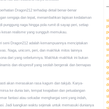
erhatian Dragon212 terhadap detail benar-benar
ngan sengaja dan tepat, menambahkan lapisan kedalaman
s
di punggung naga hingga pola rumit di sayap peri, setiap
p
an kesan realisme yang sungguh memukau.
p
p
ri seni Dragon212 adalah kemampuannya menciptakan
b
s
vas. Naga, unicorn, peri, dan makhluk mitos lainnya
m
ona dari yang sebelumnya. Makhluk-makhluk ini bukan
d
dinamis dan ekspresif yang seolah bergerak dan bernapas
q
d
s
pasti akan merasakan rasa kagum dan takjub. Karya-
d
rsa ke dunia lain, tempat keajaiban dan petualangan
d
s
mar fantasi atau sekadar menghargai seni yang indah,
d
si. Jadi luangkan waktu sejenak untuk memasuki dunianya
s