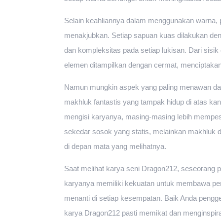
Selain keahliannya dalam menggunakan warna, p
menakjubkan. Setiap sapuan kuas dilakukan de
dan kompleksitas pada setiap lukisan. Dari sisik 
elemen ditampilkan dengan cermat, menciptak
Namun mungkin aspek yang paling menawan da
makhluk fantastis yang tampak hidup di atas kan
mengisi karyanya, masing-masing lebih mempes
sekedar sosok yang statis, melainkan makhluk 
di depan mata yang melihatnya.
Saat melihat karya seni Dragon212, seseorang 
karyanya memiliki kekuatan untuk membawa pemi
menanti di setiap kesempatan. Baik Anda pengge
karya Dragon212 pasti memikat dan menginspira