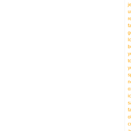
j
u
r
f
g
l
b
y
t
y
s
n
o
i
s
f
o
c
a