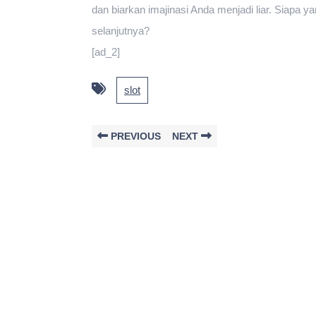
dan biarkan imajinasi Anda menjadi liar. Siap
selanjutnya?
[ad_2]
slot
PREVIOUS
NEXT