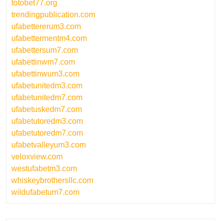
totobet77.org
trendingpublication.com
ufabettererum3.com
ufabettermentm4.com
ufabettersum7.com
ufabettinwm7.com
ufabettinwum3.com
ufabetunitedm3.com
ufabetunitedm7.com
ufabetuskedm7.com
ufabetutoredm3.com
ufabetutoredm7.com
ufabetvalleyum3.com
veloxview.com
westufabetm3.com
whiskeybrothersllc.com
wildufabetum7.com