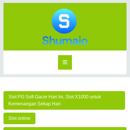
Slot PG Soft Gacor Hari Ini, Slot X1000 untuk
Kemenangan Setiap Hari
Slot online