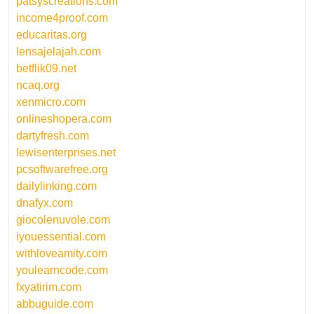
patsyscreations.com
income4proof.com
educaritas.org
lensajelajah.com
betflik09.net
ncaq.org
xenmicro.com
onlineshopera.com
dartyfresh.com
lewisenterprises.net
pcsoftwarefree.org
dailylinking.com
dnafyx.com
giocolenuvole.com
iyouessential.com
withloveamity.com
youlearncode.com
fxyatirim.com
abbuguide.com