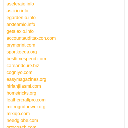
aseleraio.info
asticio.info
egardenio.info
arxteamio.info
getalexio.info
accountaudittaxcon.com
prymprint.com
sportkeeda.org
besttimespend.com
careandcure.biz
cogniyo.com
easymagazines.org
hirfanjilasmi.com
hometricks.org
leathercraftpro.com
microgridpower.org
mixiqo.com
needglobe.com
ortocoach.com