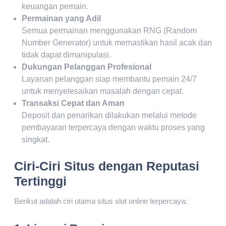
keuangan pemain.
Permainan yang Adil
Semua permainan menggunakan RNG (Random
Number Generator) untuk memastikan hasil acak dan
tidak dapat dimanipulasi.
Dukungan Pelanggan Profesional
Layanan pelanggan siap membantu pemain 24/7
untuk menyelesaikan masalah dengan cepat.
Transaksi Cepat dan Aman
Deposit dan penarikan dilakukan melalui metode
pembayaran terpercaya dengan waktu proses yang
singkat.
Ciri-Ciri Situs dengan Reputasi
Tertinggi
Berikut adalah ciri utama situs slot online terpercaya: