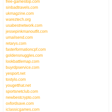
free-gamestop.com
sinbadtravels.com
ukmagzine.com
wareztech.org
usabestnetwork.com
jessepinkmanoutfit.com
umailsend.com
retarys.com
fasterformationcpf.com
goldensnuggles.com
lookbattlemap.com
buyrdpservice.com
yesport.net
tostylo.com
yougetthat.net
sportsnetclub.com
newbestcrypto.com
oxfordsave.com
iclassicgames.com