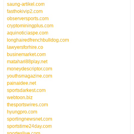
saung-artikel.com
fasthokivip2.com
observersports.com
cryptominingplus.com
aquinoticiaspe.com
longhairedfrenchbulldog.com
lawyersforhire.co
businemarket.com
matahari88play.net
moneydescriptor.com
youthsmagazine.com
painaidee.net
sportsdarkest.com
webtoon.biz
thesportswires.com
hyungpro.com
sportingnewsnet.com
sportstime24day.com
sporteslive.com