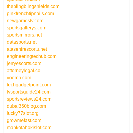
theblingblingshields.com
pinkfrenchtipnails.com
newgamestv.com
sportsgallerys.com
sportsmirrors.net
datasports.net
atasehirescortu.net
engineeringtechub.com
jerryescorts.com
attorneylegal.co
voomb.com
techgadgetpoint.com
tvsportsguide24.com
sportsreviews24.com
dubai360blog.com
lucky77slot.org
growmefast.com
mahkotahokislot.com