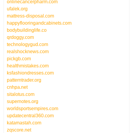
onlinecancerpharm.com
ufalek.org
mattress-disposal.com
happyflooringandcabinets.com
bodybuildinglife.co
qrdoggy.com
technologygud.com
realshocknews.com
pickgb.com
healthmistakes.com
ksfashiondresses.com
patterntrader.org
cnhpa.net
sitalotus.com
supernotes.org
worldsportsempires.com
updatecentral360.com
katamastah.com
zqscore.net