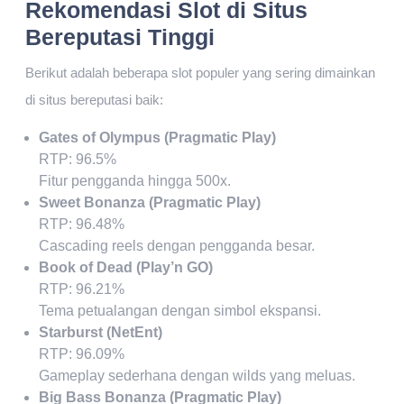
Rekomendasi Slot di Situs
Bereputasi Tinggi
Berikut adalah beberapa slot populer yang sering dimainkan
di situs bereputasi baik:
Gates of Olympus (Pragmatic Play)
RTP: 96.5%
Fitur pengganda hingga 500x.
Sweet Bonanza (Pragmatic Play)
RTP: 96.48%
Cascading reels dengan pengganda besar.
Book of Dead (Play’n GO)
RTP: 96.21%
Tema petualangan dengan simbol ekspansi.
Starburst (NetEnt)
RTP: 96.09%
Gameplay sederhana dengan wilds yang meluas.
Big Bass Bonanza (Pragmatic Play)