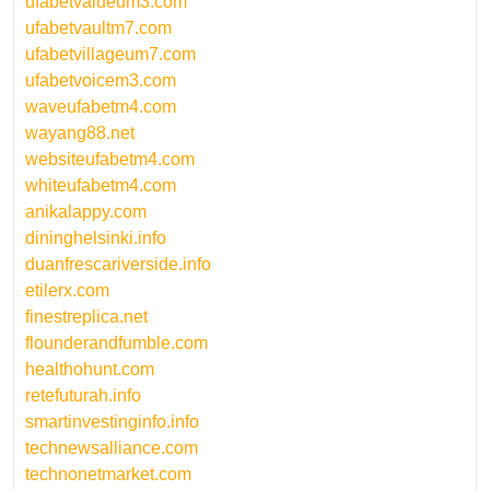
ufabetvalueum3.com
ufabetvaultm7.com
ufabetvillageum7.com
ufabetvoicem3.com
waveufabetm4.com
wayang88.net
websiteufabetm4.com
whiteufabetm4.com
anikalappy.com
dininghelsinki.info
duanfrescariverside.info
etilerx.com
finestreplica.net
flounderandfumble.com
healthohunt.com
retefuturah.info
smartinvestinginfo.info
technewsalliance.com
technonetmarket.com