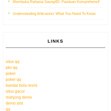
Membuka Rahasia Saung4D: Panduan Komprehensif
Understanding Ahlicasino: What You Need To Know
LINKS
situs qq
pkv qq
poker
poker qq
bandar bola resmi
situs gacor
mahjong demo
demo slot
qq