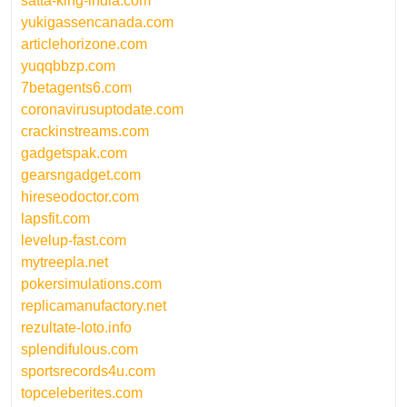
satta-king-india.com
yukigassencanada.com
articlehorizone.com
yuqqbbzp.com
7betagents6.com
coronavirusuptodate.com
crackinstreams.com
gadgetspak.com
gearsngadget.com
hireseodoctor.com
lapsfit.com
levelup-fast.com
mytreepla.net
pokersimulations.com
replicamanufactory.net
rezultate-loto.info
splendifulous.com
sportsrecords4u.com
topceleberites.com