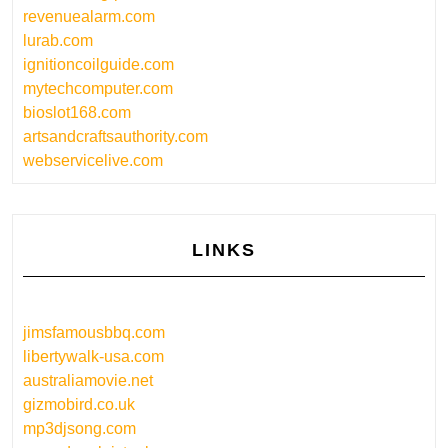
revenuealarm.com
lurab.com
ignitioncoilguide.com
mytechcomputer.com
bioslot168.com
artsandcraftsauthority.com
webservicelive.com
LINKS
jimsfamousbbq.com
libertywalk-usa.com
australiamovie.net
gizmobird.co.uk
mp3djsong.com