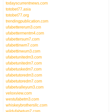
todayscurrentnews.com
totobet77.asia
totobet77.org
trendingpublication.com
ufabettererum3.com
ufabettermentm4.com
ufabettersum7.com
ufabettinwm7.com
ufabettinwum3.com
ufabetunitedm3.com
ufabetunitedm7.com
ufabetuskedm7.com
ufabetutoredm3.com
ufabetutoredm7.com
ufabetvalleyum3.com
veloxview.com
westufabetm3.com
whiskeybrothersllc.com
wildufabetum7.com