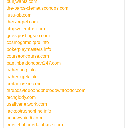
punjwanis.com
the-parcs-clematiscondos.com
jusu-gb.com
thecarepet.com
blogwriterplus.com
guestpostingseo.com
casinogambitpro.info
pokerplaymasters.info
courseoncourse.com
bantinbatdongsan247.com
bahednog.info
bahenxgek.info
pertamaskre.com
threadsvideoandphotodownloader.com
techgiddy.com
usalivenetwork.com
jackpotrushonline.info
ucnewshindi.com
freecellphonedatabase.com