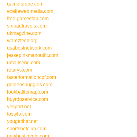
gamersrope.com
exellewebmedia.com
free-gamestop.com
sinbadtravels.com
ukmagzine.com
wareztech.org
usabestnetwork.com
jessepinkmanoutfit.com
umailsend.com
retarys.com
fasterformationcpf.com
goldensnuggles.com
lookbattlemap.com
buyrdpservice.com
yesport.net
tostylo.com
yougetthat.net
sportsnetclub.com
newbestcrypto.com