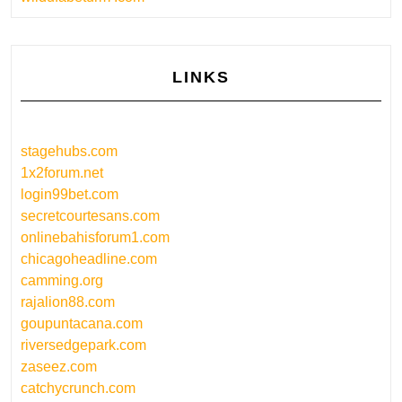
LINKS
stagehubs.com
1x2forum.net
login99bet.com
secretcourtesans.com
onlinebahisforum1.com
chicagoheadline.com
camming.org
rajalion88.com
goupuntacana.com
riversedgepark.com
zaseez.com
catchycrunch.com