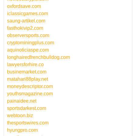
oxfordsave.com
iclassicgames.com
saung-artikel.com
fasthokivip2.com
observersports.com
cryptominingplus.com
aquinoticiaspe.com
longhairedfrenchbulldog.com
lawyersforhire.co
businemarket.com
matahari88play.net
moneydescriptor.com
youthsmagazine.com
painaidee.net
sportsdarkest.com
webtoon.biz
thesportswires.com
hyungpro.com