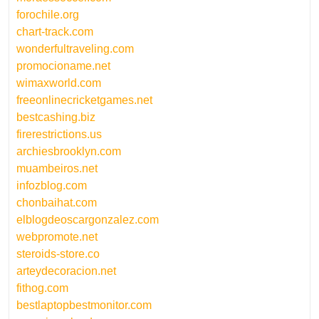
forochile.org
chart-track.com
wonderfultraveling.com
promocioname.net
wimaxworld.com
freeonlinecricketgames.net
bestcashing.biz
firerestrictions.us
archiesbrooklyn.com
muambeiros.net
infozblog.com
chonbaihat.com
elblogdeoscargonzalez.com
webpromote.net
steroids-store.co
arteydecoracion.net
fithog.com
bestlaptopbestmonitor.com