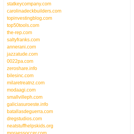
statkeycompany.com
carolinadeckbuilders.com
topinvestingblog.com
top50tools.com
the-rep.com
saltyfranks.com
annerani.com
jazzatude.com
0022pa.com
zeroshare.info
bilesinc.com
milaretreatnz.com
modaagi.com
smallvilleph.com
galiciasuroeste.info
batallasdeguerra.com
dregstudios.com
neatstuffhelpskids.org
moraessoccer.com