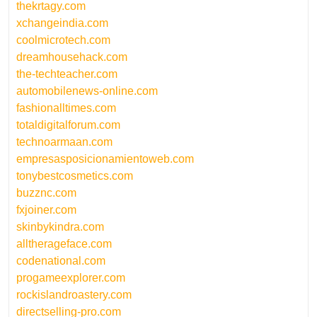
thekrtagy.com
xchangeindia.com
coolmicrotech.com
dreamhousehack.com
the-techteacher.com
automobilenews-online.com
fashionalltimes.com
totaldigitalforum.com
technoarmaan.com
empresasposicionamientoweb.com
tonybestcosmetics.com
buzznc.com
fxjoiner.com
skinbykindra.com
alltherageface.com
codenational.com
progameexplorer.com
rockislandroastery.com
directselling-pro.com