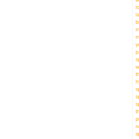
l
l
b
m
m
y
p
s
w
t
h
s
s
s
t
p
n
s