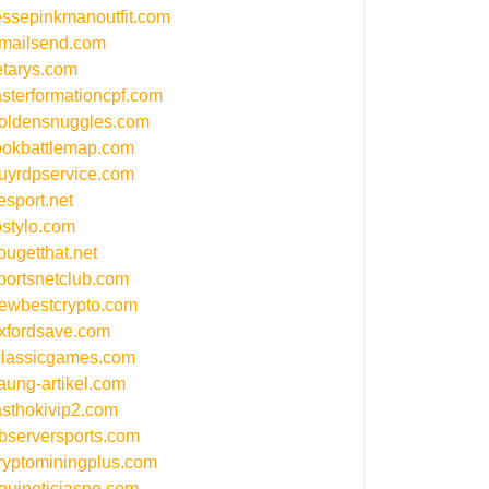
essepinkmanoutfit.com
mailsend.com
etarys.com
asterformationcpf.com
oldensnuggles.com
ookbattlemap.com
uyrdpservice.com
esport.net
ostylo.com
ougetthat.net
portsnetclub.com
ewbestcrypto.com
xfordsave.com
classicgames.com
aung-artikel.com
asthokivip2.com
bserversports.com
ryptominingplus.com
quinoticiaspe.com