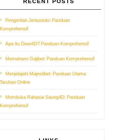
RECENT POSTS
Pengertian Jeniustoto: Panduan
Komprehensif
Apa Itu Dewi4D? Panduan Komprehensif
Memahami Gajibet: Panduan Komprehensif
Menjelajahi Majestibet: Panduan Utama
Taruhan Online
Membuka Rahasia Saung4D: Panduan
Komprehensif