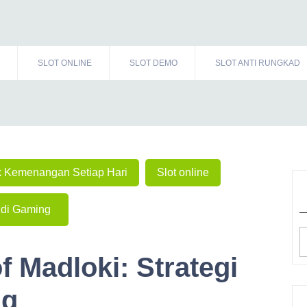
SLOT ONLINE
SLOT DEMO
SLOT ANTI RUNGKAD
tuk Kemenangan Setiap Hari
Slot online
s di Gaming
f Madloki: Strategi
ng