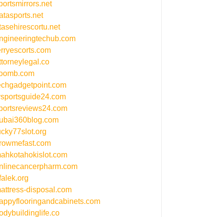
portsmirrors.net
atasports.net
tasehirescortu.net
ngineeringtechub.com
erryescorts.com
ttorneylegal.co
oomb.com
echgadgetpoint.com
vsportsguide24.com
portsreviews24.com
ubai360blog.com
ucky77slot.org
rowmefast.com
ahkotahokislot.com
nlinecancerpharm.com
falek.org
attress-disposal.com
appyflooringandcabinets.com
odybuildinglife.co