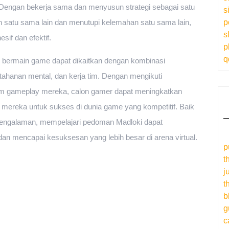
Dengan bekerja sama dan menyusun strategi sebagai satu
s
satu sama lain dan menutupi kelemahan satu sama lain,
p
s
if dan efektif.
p
q
 bermain game dapat dikaitkan dengan kombinasi
ketahanan mental, dan kerja tim. Dengan mengikuti
lam gameplay mereka, calon gamer dapat meningkatkan
mereka untuk sukses di dunia game yang kompetitif. Baik
pengalaman, mempelajari pedoman Madloki dapat
n mencapai kesuksesan yang lebih besar di arena virtual.
p
t
j
t
b
g
c