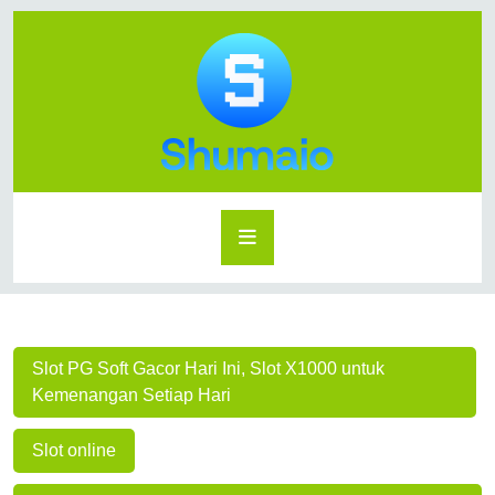
Slot PG Soft Gacor Hari Ini, Slot X1000 untuk
Kemenangan Setiap Hari
Slot online