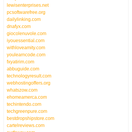
lewisenterprises.net
pcsoftwarefree.org
dailylinking.com
dnafyx.com
giocolenuvole.com
iyouessential.com
withloveamity.com
youlearncode.com
fxyatirim.com
abbuguide.com
technologyresult.com
webhostingoffers.org
whatszow.com
ehomeamerca.com
techintendo.com
techgreenpure.com
bestdropshipstore.com
cartelreviews.com