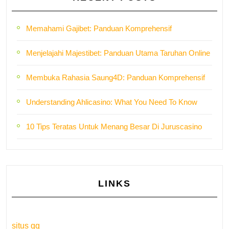
Memahami Gajibet: Panduan Komprehensif
Menjelajahi Majestibet: Panduan Utama Taruhan Online
Membuka Rahasia Saung4D: Panduan Komprehensif
Understanding Ahlicasino: What You Need To Know
10 Tips Teratas Untuk Menang Besar Di Juruscasino
LINKS
situs qq