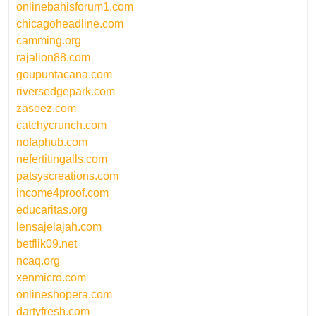
onlinebahisforum1.com
chicagoheadline.com
camming.org
rajalion88.com
goupuntacana.com
riversedgepark.com
zaseez.com
catchycrunch.com
nofaphub.com
nefertitingalls.com
patsyscreations.com
income4proof.com
educaritas.org
lensajelajah.com
betflik09.net
ncaq.org
xenmicro.com
onlineshopera.com
dartyfresh.com