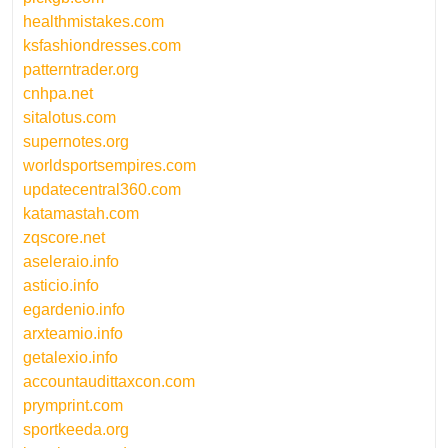
healthmistakes.com
ksfashiondresses.com
patterntrader.org
cnhpa.net
sitalotus.com
supernotes.org
worldsportsempires.com
updatecentral360.com
katamastah.com
zqscore.net
aseleraio.info
asticio.info
egardenio.info
arxteamio.info
getalexio.info
accountaudittaxcon.com
prymprint.com
sportkeeda.org