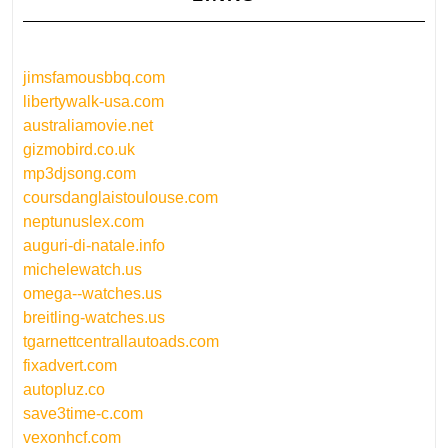
jimsfamousbbq.com
libertywalk-usa.com
australiamovie.net
gizmobird.co.uk
mp3djsong.com
coursdanglaistoulouse.com
neptunuslex.com
auguri-di-natale.info
michelewatch.us
omega--watches.us
breitling-watches.us
tgarnettcentrallautoads.com
fixadvert.com
autopluz.co
save3time-c.com
vexonhcf.com