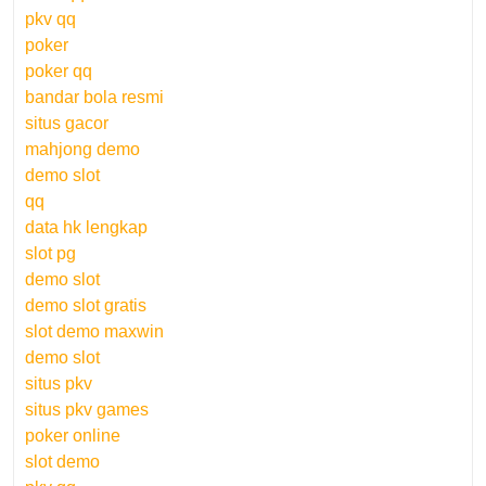
pkv qq
poker
poker qq
bandar bola resmi
situs gacor
mahjong demo
demo slot
qq
data hk lengkap
slot pg
demo slot
demo slot gratis
slot demo maxwin
demo slot
situs pkv
situs pkv games
poker online
slot demo