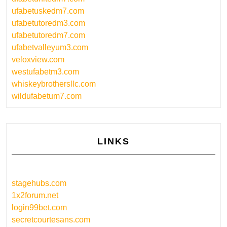
ufabetuskedm7.com
ufabetutoredm3.com
ufabetutoredm7.com
ufabetvalleyum3.com
veloxview.com
westufabetm3.com
whiskeybrothersllc.com
wildufabetum7.com
LINKS
stagehubs.com
1x2forum.net
login99bet.com
secretcourtesans.com