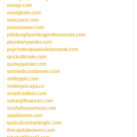
mixiqo.com
needglobe.com
ortocoach.com
passionawe.com
pittsburghpaintingprofessionals.com
plumberryworks.com
psychoterapiawioletanowak.com
quickultimate.com
quirkyquester.com
sexmedicineformen.com
shiftripple.com
slotterpercaya.co
smartcoolbox.com
sohanjitfinances.com
soulfulhousemusic.net
sparklooms.com
tacticalcontractingllc.com
thecapitalpowers.com