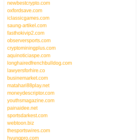
newbestcrypto.com
oxfordsave.com
iclassicgames.com
saung-artikel.com
fasthokivip2.com
observersports.com
cryptominingplus.com
aquinoticiaspe.com
longhairedfrenchbulldog.com
lawyersforhire.co
businemarket.com
matahari88play.net
moneydescriptor.com
youthsmagazine.com
painaidee.net
sportsdarkest.com
webtoon.biz
thesportswires.com
hyungpro.com