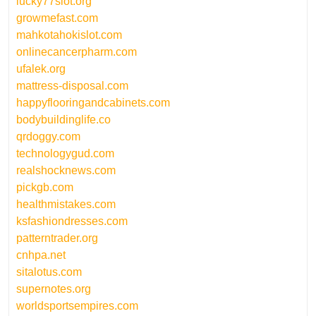
lucky77slot.org
growmefast.com
mahkotahokislot.com
onlinecancerpharm.com
ufalek.org
mattress-disposal.com
happyflooringandcabinets.com
bodybuildinglife.co
qrdoggy.com
technologygud.com
realshocknews.com
pickgb.com
healthmistakes.com
ksfashiondresses.com
patterntrader.org
cnhpa.net
sitalotus.com
supernotes.org
worldsportsempires.com