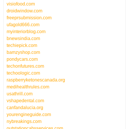
visiofood.com
droidwindow.com
freeprsubmission.com
ufagold666.com
myinteriorblog.com
bnewsindia.com
techiepick.com
bamzyshop.com
pondycars.com
techonfutures.com
techoologic.com
raspberryketonescanada.org
medihealthrules.com
usathrill.com
vshapedental.com
canfandalucia.org
yourengineguide.com
nybreakings.com
outstationcabsservices.com