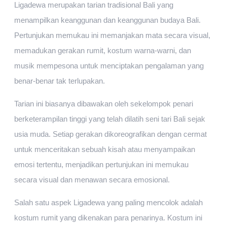
Ligadewa merupakan tarian tradisional Bali yang
menampilkan keanggunan dan keanggunan budaya Bali.
Pertunjukan memukau ini memanjakan mata secara visual,
memadukan gerakan rumit, kostum warna-warni, dan
musik mempesona untuk menciptakan pengalaman yang
benar-benar tak terlupakan.
Tarian ini biasanya dibawakan oleh sekelompok penari
berketerampilan tinggi yang telah dilatih seni tari Bali sejak
usia muda. Setiap gerakan dikoreografikan dengan cermat
untuk menceritakan sebuah kisah atau menyampaikan
emosi tertentu, menjadikan pertunjukan ini memukau
secara visual dan menawan secara emosional.
Salah satu aspek Ligadewa yang paling mencolok adalah
kostum rumit yang dikenakan para penarinya. Kostum ini