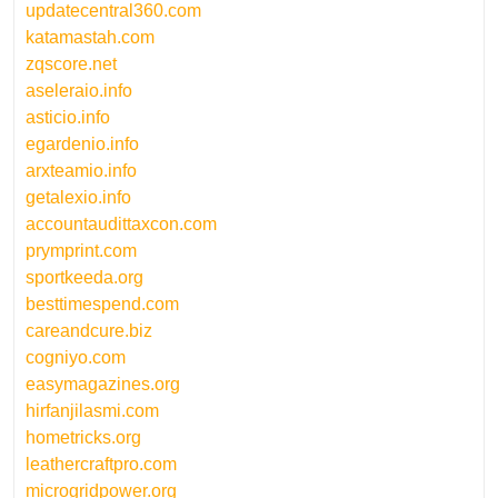
updatecentral360.com
katamastah.com
zqscore.net
aseleraio.info
asticio.info
egardenio.info
arxteamio.info
getalexio.info
accountaudittaxcon.com
prymprint.com
sportkeeda.org
besttimespend.com
careandcure.biz
cogniyo.com
easymagazines.org
hirfanjilasmi.com
hometricks.org
leathercraftpro.com
microgridpower.org