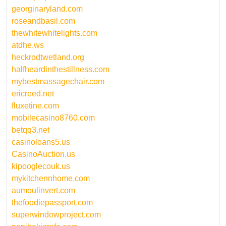
georginaryland.com
roseandbasil.com
thewhitewhitelights.com
atdhe.ws
heckrodtwetland.org
halfheardinthestillness.com
mybestmassagechair.com
ericreed.net
fluxetine.com
mobilecasino8760.com
betqq3.net
casinoloans5.us
CasinoAuction.us
kipooglecouk.us
mykitchennhome.com
aumoulinvert.com
thefoodiepassport.com
superwindowproject.com