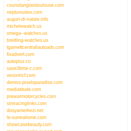
coursdanglaistoulouse.com
neptunuslex.com
auguri-di-natale.info
michelewatch.us
omega--watches.us
breitling-watches.us
tgarnettcentrallautoads.com
fixadvert.com
autopluz.co
save3time-c.com
vexonhcf.com
demos-pixelsparadise.com
mediatitude.com
prewarmotorcycles.com
simracinglinks.com
dosyamerkezi.net
le-surrealisme.com
showcasebeauty.com