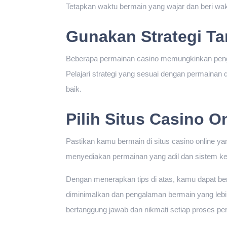
Tetapkan waktu bermain yang wajar dan beri waktu
Gunakan Strategi Ta
Beberapa permainan casino memungkinkan penggun
Pelajari strategi yang sesuai dengan permainan
baik.
Pilih Situs Casino O
Pastikan kamu bermain di situs casino online ya
menyediakan permainan yang adil dan sistem k
Dengan menerapkan tips di atas, kamu dapat ber
diminimalkan dan pengalaman bermain yang lebi
bertanggung jawab dan nikmati setiap proses p