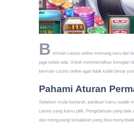
B
ermain casino online memang seru dan be
juga selalu ada. Untuk meminimalkan kerugian d
bermain casino online agar tidak kalah besar ya
Pahami Aturan Perm
Sebelum mulai bertaruh, pastikan kamu sudah 
casino yang kamu pilih. Pengetahuan yang bai
dan mengurangi kesalahan yang bisa menyebab