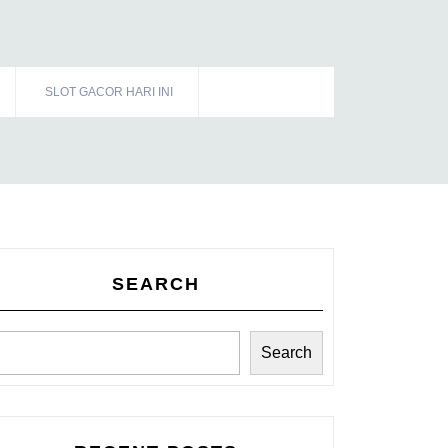
SLOT GACOR HARI INI
SEARCH
Search