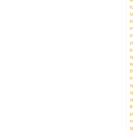
l
l
b
m
m
y
p
s
w
t
h
s
s
s
t
p
n
s