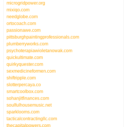
microgridpower.org
mixiqo.com
needglobe.com
ortocoach.com
passionawe.com
pittsburghpaintingprofessionals.com
plumberryworks.com
psychoterapiawioletanowak.com
quickultimate.com
quirkyquester.com
sexmedicineformen.com
shiftripple.com
slotterpercaya.co
smartcoolbox.com
sohanjitfinances.com
soulfulhousemusic.net
sparklooms.com
tacticalcontractingllc.com
thecapitalpowers.com