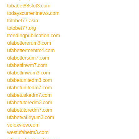
tobabet88slot3.com
todayscurrentnews.com
totobet77.asia
totobet77.org
trendingpublication.com
ufabettererum3.com
ufabettermentm4.com
ufabettersum7.com
ufabettinwm7.com
ufabettinwum3.com
ufabetunitedm3.com
ufabetunitedm7.com
ufabetuskedm7.com
ufabetutoredm3.com
ufabetutoredm7.com
ufabetvalleyum3.com
veloxview.com
westufabetm3.com