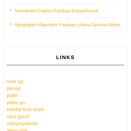
Memahami Gajibet: Panduan Komprehensif
Menjelajahi Majestibet: Panduan Utama Taruhan Online
LINKS
situs qq
pkv qq
poker
poker qq
bandar bola resmi
situs gacor
mahjong demo
demo slot