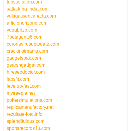
tripssolution.com
satta-king-india.com
yukigassencanada.com
articlehorizone.com
yuqqbbzp.com
7betagents6.com
coronavirusuptodate.com
crackinstreams.com
gadgetspak.com
gearsngadget.com
hireseodoctor.com
lapsfit.com
levelup-fast.com
mytreepla.net
pokersimulations.com
replicamanufactory.net
rezultate-loto.info
splendifulous.com
sportsrecords4u.com