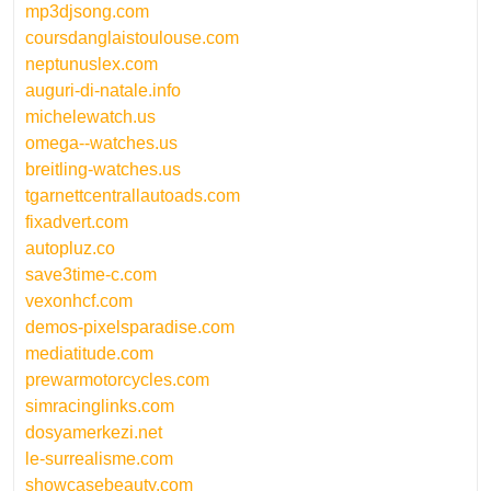
mp3djsong.com
coursdanglaistoulouse.com
neptunuslex.com
auguri-di-natale.info
michelewatch.us
omega--watches.us
breitling-watches.us
tgarnettcentrallautoads.com
fixadvert.com
autopluz.co
save3time-c.com
vexonhcf.com
demos-pixelsparadise.com
mediatitude.com
prewarmotorcycles.com
simracinglinks.com
dosyamerkezi.net
le-surrealisme.com
showcasebeauty.com