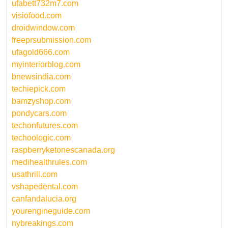
ufabett732m7.com
visiofood.com
droidwindow.com
freeprsubmission.com
ufagold666.com
myinteriorblog.com
bnewsindia.com
techiepick.com
bamzyshop.com
pondycars.com
techonfutures.com
techoologic.com
raspberryketonescanada.org
medihealthrules.com
usathrill.com
vshapedental.com
canfandalucia.org
yourengineguide.com
nybreakings.com