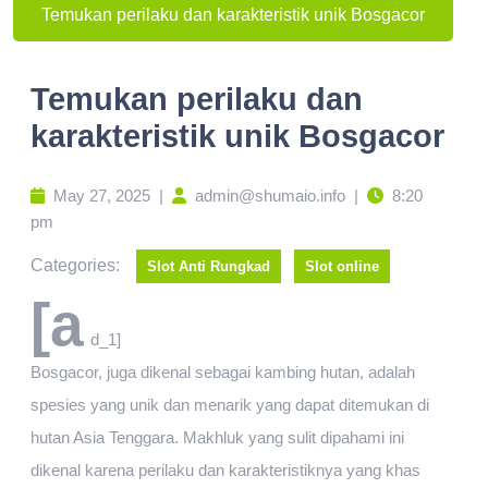
Temukan perilaku dan karakteristik unik Bosgacor
Temukan perilaku dan
karakteristik unik Bosgacor
May 27, 2025
|
admin@shumaio.info
|
8:20
pm
Categories:
Slot Anti Rungkad
Slot online
[a
d_1]
Bosgacor, juga dikenal sebagai kambing hutan, adalah
spesies yang unik dan menarik yang dapat ditemukan di
hutan Asia Tenggara. Makhluk yang sulit dipahami ini
dikenal karena perilaku dan karakteristiknya yang khas