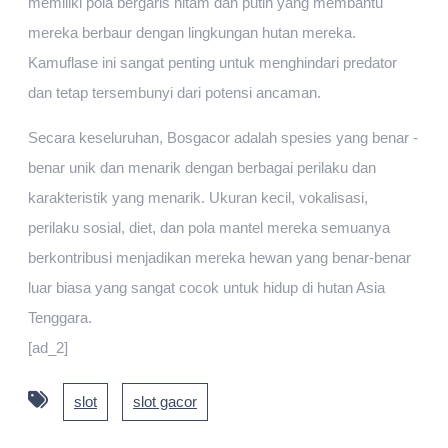
memiliki pola bergaris hitam dan putih yang membantu
mereka berbaur dengan lingkungan hutan mereka.
Kamuflase ini sangat penting untuk menghindari predator
dan tetap tersembunyi dari potensi ancaman.
Secara keseluruhan, Bosgacor adalah spesies yang benar -
benar unik dan menarik dengan berbagai perilaku dan
karakteristik yang menarik. Ukuran kecil, vokalisasi,
perilaku sosial, diet, dan pola mantel mereka semuanya
berkontribusi menjadikan mereka hewan yang benar-benar
luar biasa yang sangat cocok untuk hidup di hutan Asia
Tenggara.
[ad_2]
slot
slot gacor