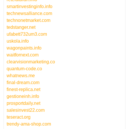
smartinvestinginfo.info
technewsalliance.com
technonetmarket.com
tedstanger.net
ufabett732um3.com
uskola.info
wagonpaints.info
waitfornext.com
clearvisionmarketing.co
quantum-code.co
whatnews.me
final-dream.com
finest-replica.net
gestioneinh.info
prosportdaily.net
salesinvest22.com
teseract.org
trendy-ama-shop.com