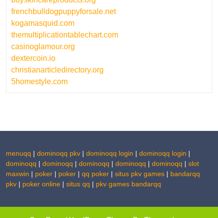
frenchbulldogpuppyforsale.net
kogamasquid.com
themultiplicationtablechart.com
casinoglamour.org
dextercoin.io
christianarticledirectory.org
5homestyle.com
menuqq
|
dominoqq pkv
|
dominoqq login
|
dominoqq login
|
dominoqq
|
dominoqq
|
dominoqq
|
dominoqq
|
dominoqq
|
slot
maxwin
|
poker
|
poker
|
qq poker
|
situs pkv games
|
bandarqq
pkv
|
poker online
|
situs qq
|
pkv games bandarqq