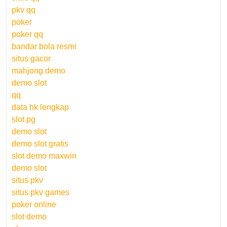
pkv qq
poker
poker qq
bandar bola resmi
situs gacor
mahjong demo
demo slot
qq
data hk lengkap
slot pg
demo slot
demo slot gratis
slot demo maxwin
demo slot
situs pkv
situs pkv games
poker online
slot demo