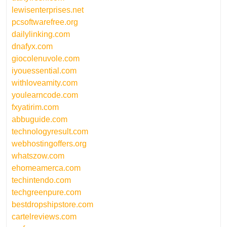
lewisenterprises.net
pcsoftwarefree.org
dailylinking.com
dnafyx.com
giocolenuvole.com
iyouessential.com
withloveamity.com
youlearncode.com
fxyatirim.com
abbuguide.com
technologyresult.com
webhostingoffers.org
whatszow.com
ehomeamerca.com
techintendo.com
techgreenpure.com
bestdropshipstore.com
cartelreviews.com