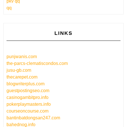
pkv qq
qq
LINKS
punjwanis.com
the-parcs-clematiscondos.com
jusu-gb.com
thecarepet.com
blogwriterplus.com
guestpostingseo.com
casinogambitpro.info
pokerplaymasters.info
courseoncourse.com
bantinbatdongsan247.com
bahednog.info