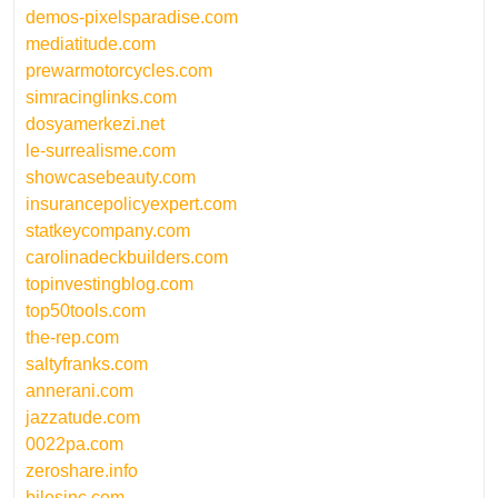
demos-pixelsparadise.com
mediatitude.com
prewarmotorcycles.com
simracinglinks.com
dosyamerkezi.net
le-surrealisme.com
showcasebeauty.com
insurancepolicyexpert.com
statkeycompany.com
carolinadeckbuilders.com
topinvestingblog.com
top50tools.com
the-rep.com
saltyfranks.com
annerani.com
jazzatude.com
0022pa.com
zeroshare.info
bilesinc.com