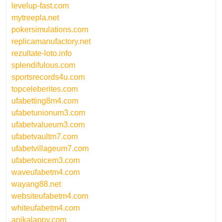
levelup-fast.com
mytreepla.net
pokersimulations.com
replicamanufactory.net
rezultate-loto.info
splendifulous.com
sportsrecords4u.com
topceleberites.com
ufabetting8m4.com
ufabetunionum3.com
ufabetvalueum3.com
ufabetvaultm7.com
ufabetvillageum7.com
ufabetvoicem3.com
waveufabetm4.com
wayang88.net
websiteufabetm4.com
whiteufabetm4.com
anikalappy.com