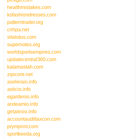
healthmistakes.com
ksfashiondresses.com
patterntrader.org
cnhpa.net
sitalotus.com
supernotes.org
worldsportsempires.com
updatecentral360.com
katamastah.com
zqscore.net
aseleraio.info
asticio.info
egardenio.info
arxteamio.info
getalexio.info
accountaudittaxcon.com
prymprint.com
sportkeeda.org