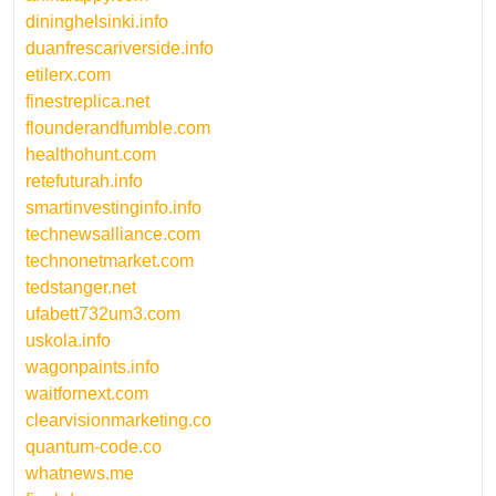
dininghelsinki.info
duanfrescariverside.info
etilerx.com
finestreplica.net
flounderandfumble.com
healthohunt.com
retefuturah.info
smartinvestinginfo.info
technewsalliance.com
technonetmarket.com
tedstanger.net
ufabett732um3.com
uskola.info
wagonpaints.info
waitfornext.com
clearvisionmarketing.co
quantum-code.co
whatnews.me