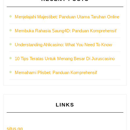
Menjelajahi Majestibet: Panduan Utama Taruhan Online
Membuka Rahasia Saung4D: Panduan Komprehensif
Understanding Ahlicasino: What You Need To Know
10 Tips Teratas Untuk Menang Besar Di Juruscasino
Memahami Plisbet: Panduan Komprehensif
LINKS
situs qq