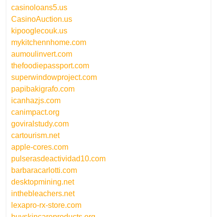
casinoloans5.us
CasinoAuction.us
kipooglecouk.us
mykitchennhome.com
aumoulinvert.com
thefoodiepassport.com
superwindowproject.com
papibakigrafo.com
icanhazjs.com
canimpact.org
goviralstudy.com
cartourism.net
apple-cores.com
pulserasdeactividad10.com
barbaracarlotti.com
desktopmining.net
inthebleachers.net
lexapro-rx-store.com
buyskincareproducts.org