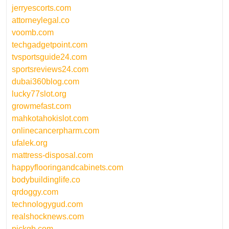
jerryescorts.com
attorneylegal.co
voomb.com
techgadgetpoint.com
tvsportsguide24.com
sportsreviews24.com
dubai360blog.com
lucky77slot.org
growmefast.com
mahkotahokislot.com
onlinecancerpharm.com
ufalek.org
mattress-disposal.com
happyflooringandcabinets.com
bodybuildinglife.co
qrdoggy.com
technologygud.com
realshocknews.com
pickgb.com