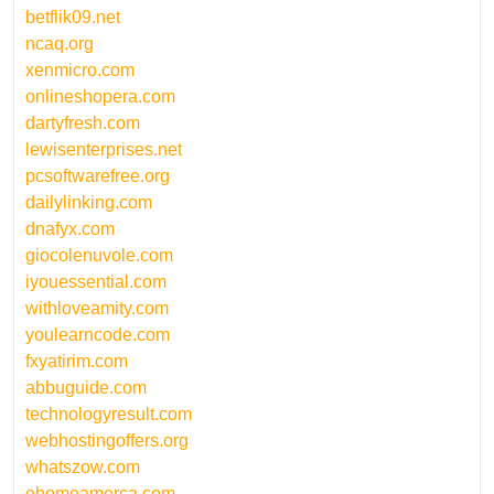
betflik09.net
ncaq.org
xenmicro.com
onlineshopera.com
dartyfresh.com
lewisenterprises.net
pcsoftwarefree.org
dailylinking.com
dnafyx.com
giocolenuvole.com
iyouessential.com
withloveamity.com
youlearncode.com
fxyatirim.com
abbuguide.com
technologyresult.com
webhostingoffers.org
whatszow.com
ehomeamerca.com