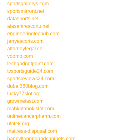
sportsgallerys.com
sportsmirrors.net
datasports.net
atasehirescortu.net
engineeringtechub.com
jerryescorts.com
attorneylegal.co
voomb.com
techgadgetpoint.com
tvsportsguide24.com
sportsreviews24.com
dubai360blog.com
lucky77slot.org
growmefast.com
mahkotahokislot.com
onlinecancerpharm.com
ufalek.org
mattress-disposal.com
happyflooringandcabinets.com