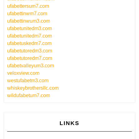
ufabettersum7.com
ufabettinwm7.com
ufabettinwum3.com
ufabetunitedm3.com
ufabetunitedm7.com
ufabetuskedm7.com
ufabetutoredm3.com
ufabetutoredm7.com
ufabetvalleyum3.com
veloxview.com
westufabetm3.com
whiskeybrothersllc.com
wildufabetum7.com
LINKS