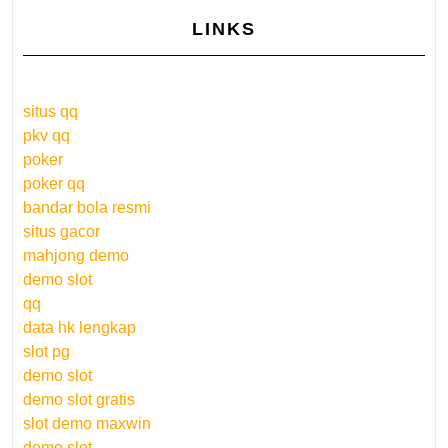
LINKS
situs qq
pkv qq
poker
poker qq
bandar bola resmi
situs gacor
mahjong demo
demo slot
qq
data hk lengkap
slot pg
demo slot
demo slot gratis
slot demo maxwin
demo slot