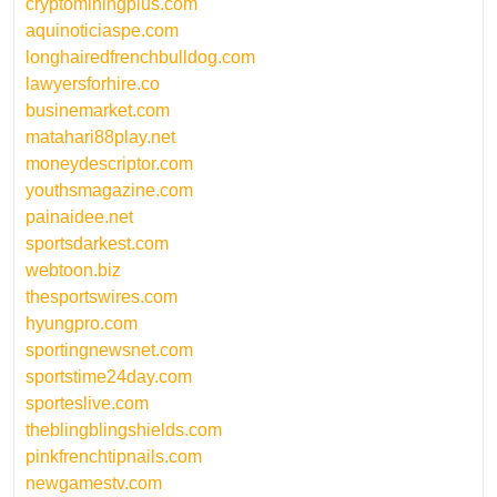
cryptominingplus.com
aquinoticiaspe.com
longhairedfrenchbulldog.com
lawyersforhire.co
businemarket.com
matahari88play.net
moneydescriptor.com
youthsmagazine.com
painaidee.net
sportsdarkest.com
webtoon.biz
thesportswires.com
hyungpro.com
sportingnewsnet.com
sportstime24day.com
sporteslive.com
theblingblingshields.com
pinkfrenchtipnails.com
newgamestv.com