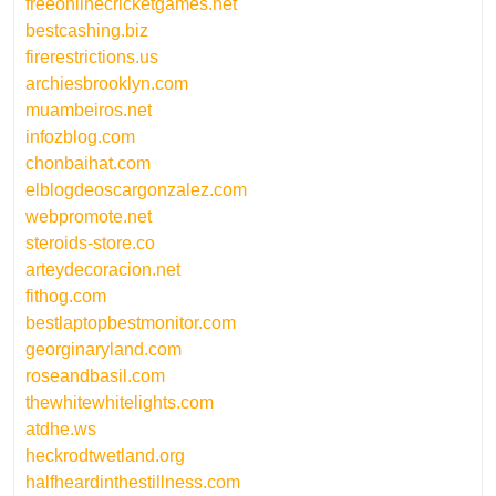
freeonlinecricketgames.net
bestcashing.biz
firerestrictions.us
archiesbrooklyn.com
muambeiros.net
infozblog.com
chonbaihat.com
elblogdeoscargonzalez.com
webpromote.net
steroids-store.co
arteydecoracion.net
fithog.com
bestlaptopbestmonitor.com
georginaryland.com
roseandbasil.com
thewhitewhitelights.com
atdhe.ws
heckrodtwetland.org
halfheardinthestillness.com