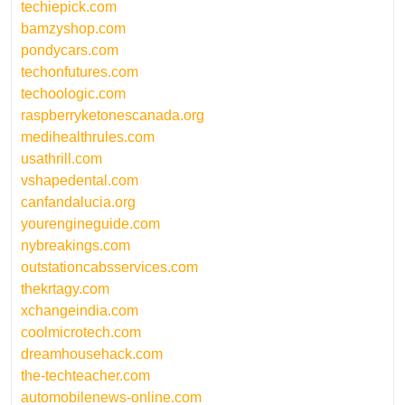
techiepick.com
bamzyshop.com
pondycars.com
techonfutures.com
techoologic.com
raspberryketonescanada.org
medihealthrules.com
usathrill.com
vshapedental.com
canfandalucia.org
yourengineguide.com
nybreakings.com
outstationcabsservices.com
thekrtagy.com
xchangeindia.com
coolmicrotech.com
dreamhousehack.com
the-techteacher.com
automobilenews-online.com