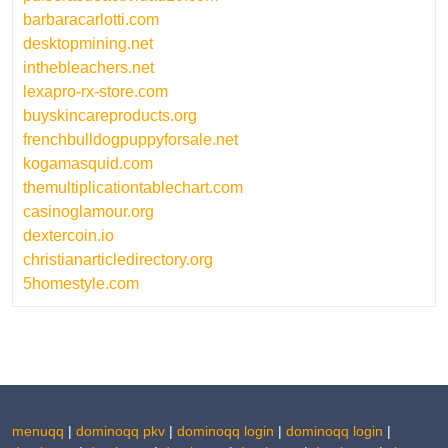
barbaracarlotti.com
desktopmining.net
inthebleachers.net
lexapro-rx-store.com
buyskincareproducts.org
frenchbulldogpuppyforsale.net
kogamasquid.com
themultiplicationtablechart.com
casinoglamour.org
dextercoin.io
christianarticledirectory.org
5homestyle.com
menuqq
|
dominoqq pkv
|
dominoqq login
|
dominoqq login
|