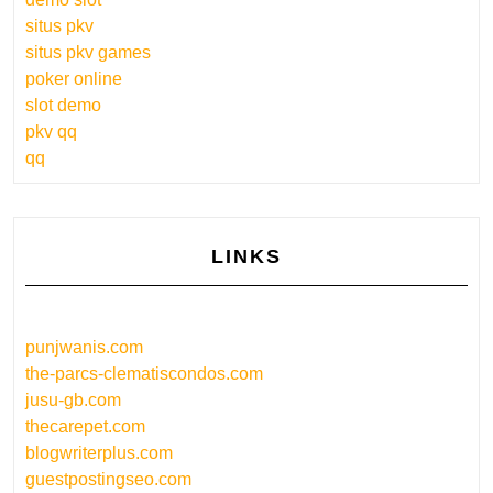
situs pkv
situs pkv games
poker online
slot demo
pkv qq
qq
LINKS
punjwanis.com
the-parcs-clematiscondos.com
jusu-gb.com
thecarepet.com
blogwriterplus.com
guestpostingseo.com