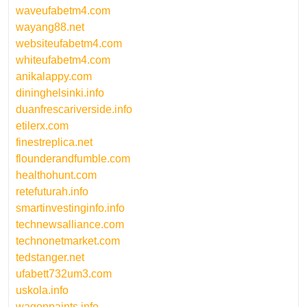
waveufabetm4.com
wayang88.net
websiteufabetm4.com
whiteufabetm4.com
anikalappy.com
dininghelsinki.info
duanfrescariverside.info
etilerx.com
finestreplica.net
flounderandfumble.com
healthohunt.com
retefuturah.info
smartinvestinginfo.info
technewsalliance.com
technonetmarket.com
tedstanger.net
ufabett732um3.com
uskola.info
wagonpaints.info