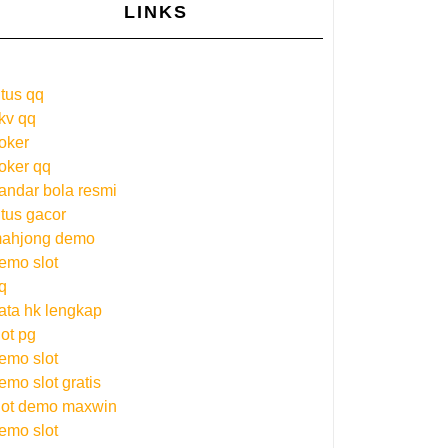
LINKS
itus qq
kv qq
oker
oker qq
andar bola resmi
itus gacor
ahjong demo
emo slot
q
ata hk lengkap
lot pg
emo slot
emo slot gratis
lot demo maxwin
emo slot