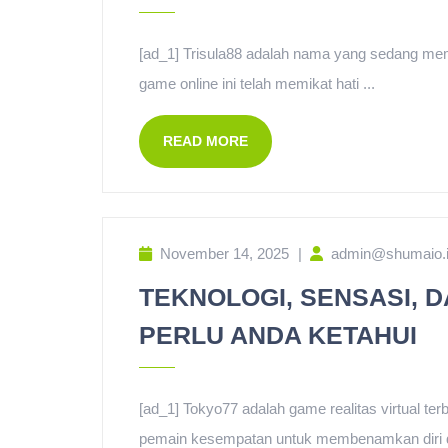
[ad_1] Trisula88 adalah nama yang sedang membuat heboh di dunia game akhir-akhir ini. Sensasi
game online ini telah memikat hati ...
READ MORE
November 14, 2025
|
admin@shumaio.i
TEKNOLOGI, SENSASI, 
PERLU ANDA KETAHUI
[ad_1] Tokyo77 adalah game realitas virtual terbaru yang menggemparkan dunia, menawarkan
pemain kesempatan untuk membenamkan diri da