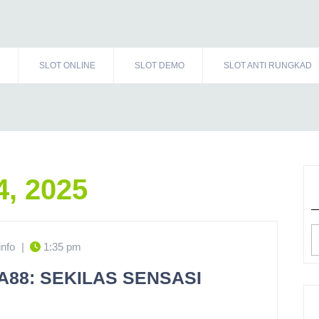
SLOT ONLINE
SLOT DEMO
SLOT ANTI RUNGKAD
, 2025
nfo
|
1:35 pm
A88: SEKILAS SENSASI